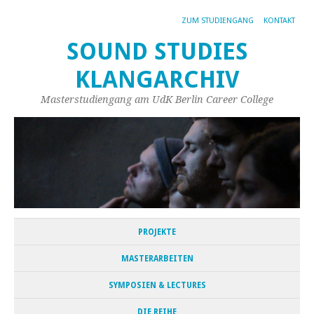
ZUM STUDIENGANG
KONTAKT
SOUND STUDIES
KLANGARCHIV
Masterstudiengang am UdK Berlin Career College
PROJEKTE
MASTERARBEITEN
SYMPOSIEN & LECTURES
DIE REIHE