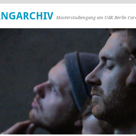
ANGARCHIV
Masterstudiengang am UdK Berlin Care