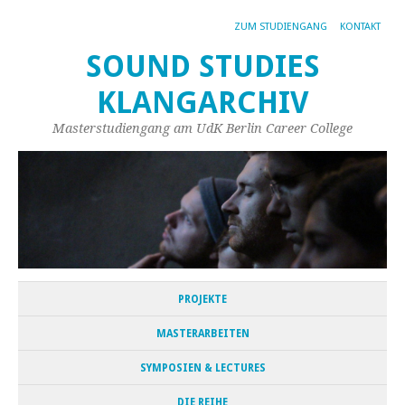
ZUM STUDIENGANG
KONTAKT
SOUND STUDIES
KLANGARCHIV
Masterstudiengang am UdK Berlin Career College
PROJEKTE
MASTERARBEITEN
SYMPOSIEN & LECTURES
DIE REIHE