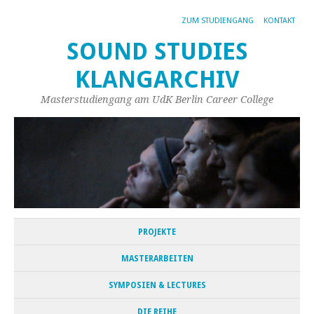
ZUM STUDIENGANG
KONTAKT
SOUND STUDIES
KLANGARCHIV
Masterstudiengang am UdK Berlin Career College
PROJEKTE
MASTERARBEITEN
SYMPOSIEN & LECTURES
DIE REIHE