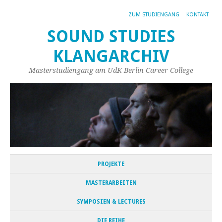
ZUM STUDIENGANG
KONTAKT
SOUND STUDIES
KLANGARCHIV
Masterstudiengang am UdK Berlin Career College
PROJEKTE
MASTERARBEITEN
SYMPOSIEN & LECTURES
DIE REIHE