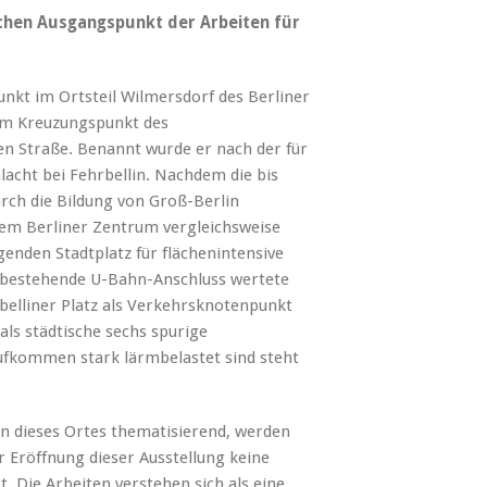
hen Ausgangspunkt der Arbeiten für
unkt im Ortsteil Wilmersdorf des Berliner
 am Kreuzungspunkt des
 Straße. Benannt wurde er nach der für
lacht bei Fehrbellin. Nachdem die bis
rch die Bildung von Groß-Berlin
em Berliner Zentrum vergleichsweise
enden Stadtplatz für flächenintensive
3 bestehende U-Bahn-Anschluss wertete
rbelliner Platz als Verkehrsknotenpunkt
ls städtische sechs spurige
ufkommen stark lärmbelastet sind steht
on dieses Ortes thematisierend, werden
 Eröffnung dieser Ausstellung keine
. Die Arbeiten verstehen sich als eine