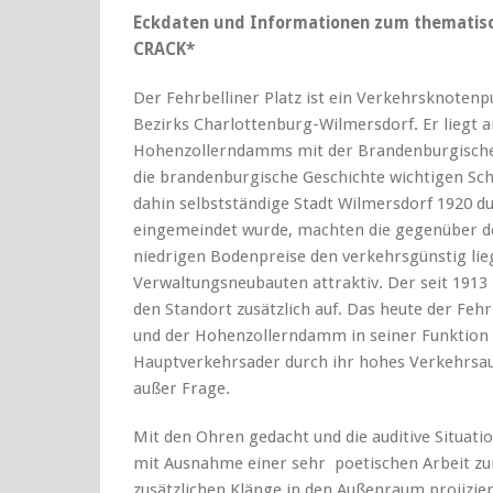
Eckdaten und Informationen zum thematisc
CRACK*
Der Fehrbelliner Platz ist ein Verkehrsknotenp
Bezirks Charlottenburg-Wilmersdorf. Er liegt
Hohenzollerndamms mit der Brandenburgischen
die brandenburgische Geschichte wichtigen Sch
dahin selbstständige Stadt Wilmersdorf 1920 du
eingemeindet wurde, machten die gegenüber d
niedrigen Bodenpreise den verkehrsgünstig lieg
Verwaltungsneubauten attraktiv. Der seit 191
den Standort zusätzlich auf. Das heute der Feh
und der Hohenzollerndamm in seiner Funktion a
Hauptverkehrsader durch ihr hohes Verkehrsa
außer Frage.
Mit den Ohren gedacht und die auditive Situati
mit Ausnahme einer sehr poetischen Arbeit zur
zusätzlichen Klänge in den Außenraum projiziert