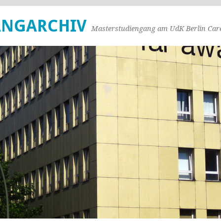
ANGARCHIV
Masterstudiengang am UdK Berlin Care